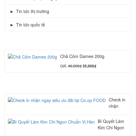
Tin tức thị trường
Tin tức quốc tế
SẢN PHẨM NỔI BẬT
Chả Cốm Damee 200g
GIÁ:
46,000
₫
35,000
₫
TIN TỨC – SỰ KIỆN
Check in
nhận
ngay siêu
ưu đãi tại
Bí Quyết Làm
Co.op
Kim Chi Ngon
FOOD
Chuẩn Vị Hàn