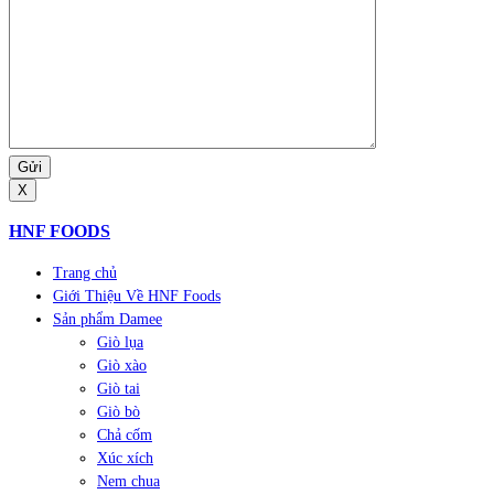
X
HNF FOODS
Trang chủ
Giới Thiệu Về HNF Foods
Sản phẩm Damee
Giò lụa
Giò xào
Giò tai
Giò bò
Chả cốm
Xúc xích
Nem chua