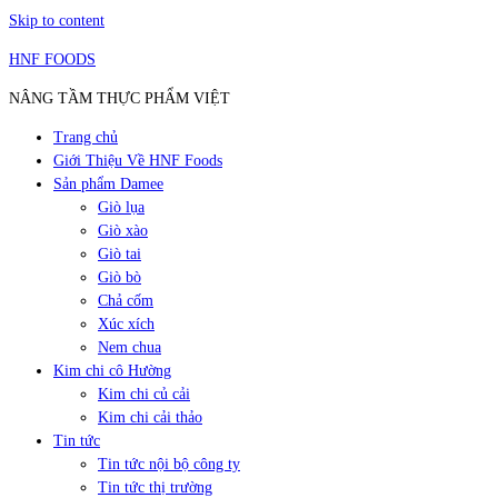
Skip to content
HNF FOODS
NÂNG TẦM THỰC PHẨM VIỆT
Trang chủ
Giới Thiệu Về HNF Foods
Sản phẩm Damee
Giò lụa
Giò xào
Giò tai
Giò bò
Chả cốm
Xúc xích
Nem chua
Kim chi cô Hường
Kim chi củ cải
Kim chi cải thảo
Tin tức
Tin tức nội bộ công ty
Tin tức thị trường