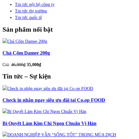
Tin tức nội bộ công ty
Tin tức thị trường
Tin tức quốc tế
Sản phẩm nổi bật
Chả Cốm Damee 200g
Giá:
46,000
₫
35,000
₫
Tin tức – Sự kiện
Check in nhận ngay siêu ưu đãi tại Co.op FOOD
Bí Quyết Làm Kim Chi Ngon Chuẩn Vị Hàn