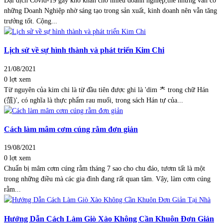
Đại dịch Covid-19 gây khó khăn cho nhiều doanh nghiệp,thế nhưng vẫn có
những Doanh Nghiệp nhờ sáng tạo trong sản xuất, kinh doanh nên vẫn tăng
trưởng tốt. Cộng...
Lịch sử về sự hình thành và phát triển Kim Chi
21/08/2021
0 lợt xem
Từ nguyên của kim chi là từ đầu tiên được ghi là 'dim ᄎ trong chữ Hán
(菹)', có nghĩa là thực phẩm rau muối, trong sách Hán tự của...
Cách làm mâm cơm cúng rằm đơn giản
19/08/2021
0 lợt xem
Chuẩn bị mâm cơm cúng rằm tháng 7 sao cho chu đáo, tươm tất là một
trong những điều mà các gia đình đang rất quan tâm. Vậy, làm cơm cúng
rằm...
Hướng Dẫn Cách Làm Giò Xào Không Cần Khuôn Đơn Giản