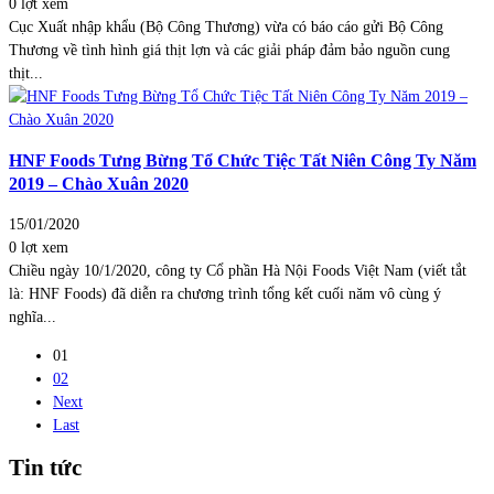
0 lợt xem
Cục Xuất nhập khẩu (Bộ Công Thương) vừa có báo cáo gửi Bộ Công
Thương về tình hình giá thịt lợn và các giải pháp đảm bảo nguồn cung
thịt...
HNF Foods Tưng Bừng Tổ Chức Tiệc Tất Niên Công Ty Năm
2019 – Chào Xuân 2020
15/01/2020
0 lợt xem
Chiều ngày 10/1/2020, công ty Cổ phần Hà Nội Foods Việt Nam (viết tắt
là: HNF Foods) đã diễn ra chương trình tổng kết cuối năm vô cùng ý
nghĩa...
01
02
Next
Last
Tin tức