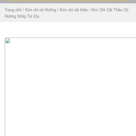
Trang chủ
/
Kim chi cô Hường
/
Kim chi cải thảo
/ Kim Chi Cải Thảo Cô
Hường 500g Túi Zíp