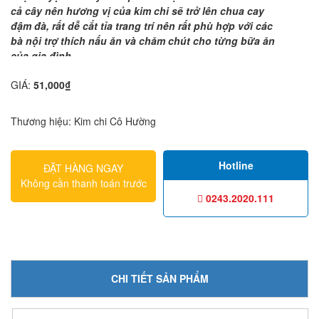
cả cây nên hương vị của kim chi sẽ trở lên chua cay
đậm đà, rất dễ cắt tỉa trang trí nên rất phù hợp với các
bà nội trợ thích nấu ăn và chăm chút cho từng bữa ăn
của gia đình.
GIÁ:
51,000
₫
Thương hiệu: Kim chi Cô Hường
Hotline
ĐẶT HÀNG NGAY
Không cần thanh toán trước
0243.2020.111
CHI TIẾT SẢN PHẨM