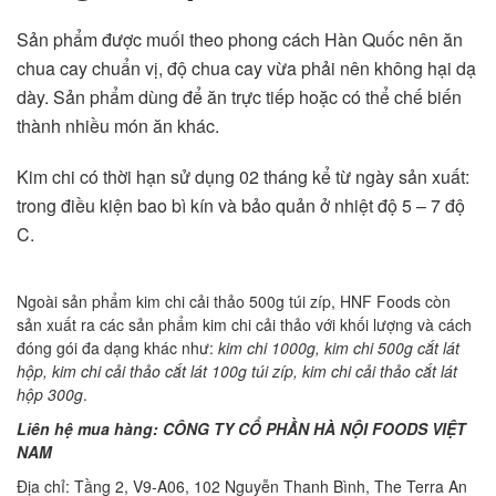
Sản phẩm được muối theo phong cách Hàn Quốc nên ăn
chua cay chuẩn vị, độ chua cay vừa phải nên không hại dạ
dày. Sản phẩm dùng để ăn trực tiếp hoặc có thể chế biến
thành nhiều món ăn khác.
Kim chi có thời hạn sử dụng 02 tháng kể từ ngày sản xuất:
trong điều kiện bao bì kín và bảo quản ở nhiệt độ 5 – 7 độ
C.
Ngoài sản phẩm kim chi cải thảo 500g túi zíp, HNF Foods còn
sản xuất ra các sản phẩm kim chi cải thảo với khối lượng và cách
đóng gói đa dạng khác như:
kim chi 1000g, kim chi 500g cắt lát
hộp, kim chi cải thảo cắt lát 100g túi zíp, kim chi cải thảo cắt lát
hộp 300g
.
Liên hệ mua hàng:
CÔNG TY CỔ PHẦN HÀ NỘI FOODS VIỆT
NAM
Địa chỉ: Tầng 2, V9-A06, 102 Nguyễn Thanh Bình, The Terra An