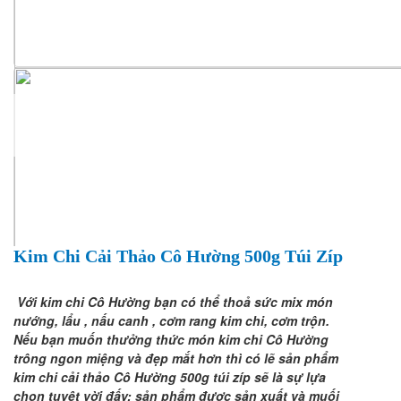
Kim Chi Cải Thảo Cô Hường 500g Túi Zíp
Với kim chi Cô Hường bạn có thể thoả sức mix món
nướng, lẩu , nấu canh , cơm rang kim chi, cơm trộn.
Nếu bạn muốn thưởng thức món kim chi Cô Hường
trông ngon miệng và đẹp mắt hơn thì có lẽ sản phẩm
kim chi cải thảo Cô Hường 500g túi zíp sẽ là sự lựa
chọn tuyệt vời đấy:
sản phẩm được sản xuất và muối