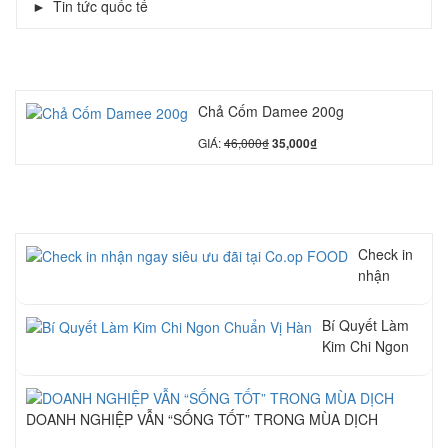
Tin tức quốc tế
SẢN PHẨM NỔI BẬT
Chả Cốm Damee 200g
GIÁ:
46,000
₫
35,000
₫
TIN TỨC – SỰ KIỆN
Check in
nhận
ngay siêu
ưu đãi tại
Bí Quyết Làm
Co.op
Kim Chi Ngon
FOOD
Chuẩn Vị Hàn
DOANH NGHIỆP VẪN “SỐNG TỐT” TRONG MÙA DỊCH